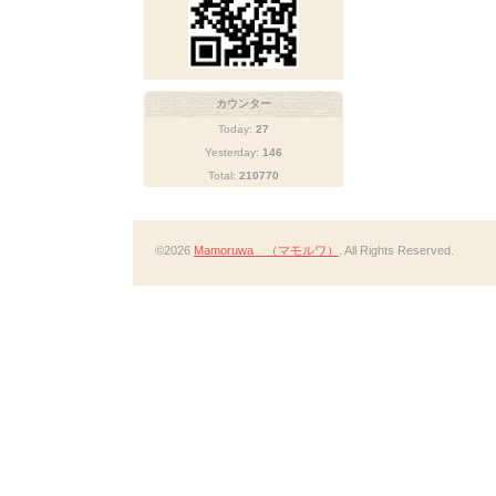
カウンター
Today:
27
Yesterday:
146
Total:
210770
©2026
Mamoruwa （マモルワ）
. All Rights Reserved.