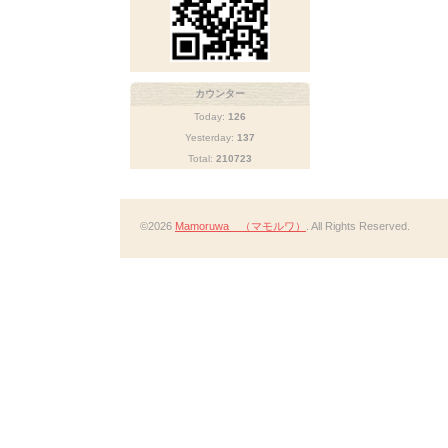
カウンター
Today:
126
Yesterday:
137
Total:
210723
©2026
Mamoruwa （マモルワ）
. All Rights Reserved.